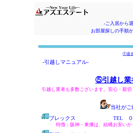
-ご入居から
お部屋探しの手順
①退
-引越しマニュアル-
⑤引越し業
引越し業者も多数ございます。安心・親切
当社がご
ブレックス TEL ０１
特徴：阪神・東播は、結構お安いか